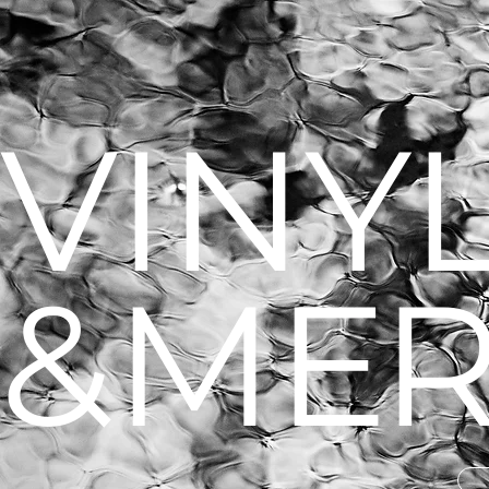
VINY
&M
E